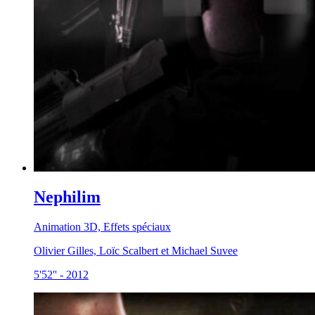
Nephilim
Animation 3D, Effets spéciaux
Olivier Gilles, Loïc Scalbert et Michael Suvee
5'52''
-
2012