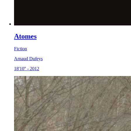
Atomes
Fiction
Arnaud Dufeys
18'10''
-
2012