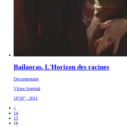
Bailaoras. L'Horizon des racines
Documentaire
Víctor Sagristà
18'50''
-
2011
«
14
15
16