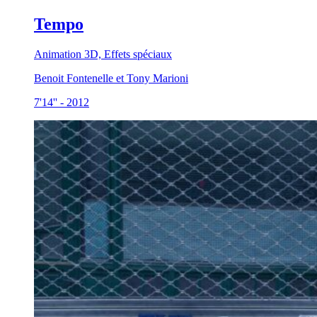
Tempo
Animation 3D, Effets spéciaux
Benoit Fontenelle et Tony Marioni
7'14''
-
2012