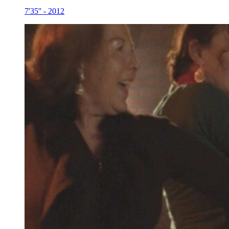
7'35''
-
2012