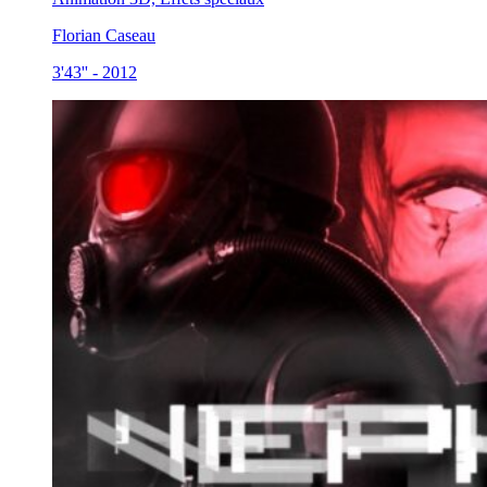
Florian Caseau
3'43''
-
2012