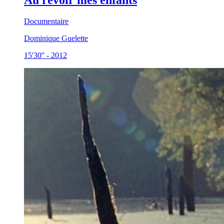
Au revoir mes enfants
Documentaire
Dominique Guelette
15'30''
-
2012